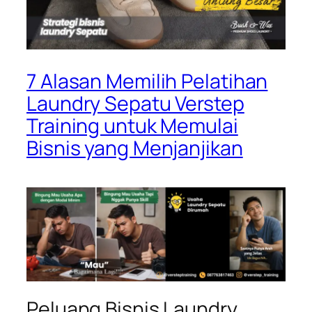
7 Alasan Memilih Pelatihan
Laundry Sepatu Verstep
Training untuk Memulai
Bisnis yang Menjanjikan
Peluang Bisnis Laundry