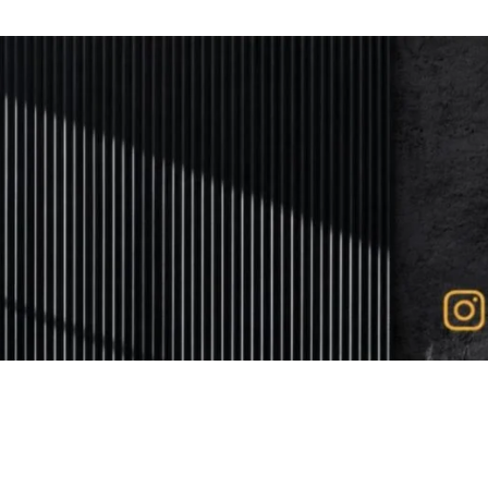
bout
Service
Gallery
Testimonial
Produk
Pelatihan
Loca