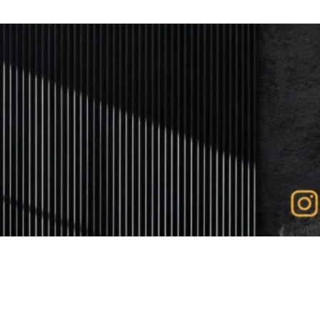
bout
Service
Gallery
Testimonial
Produk
Pelatihan
Loca