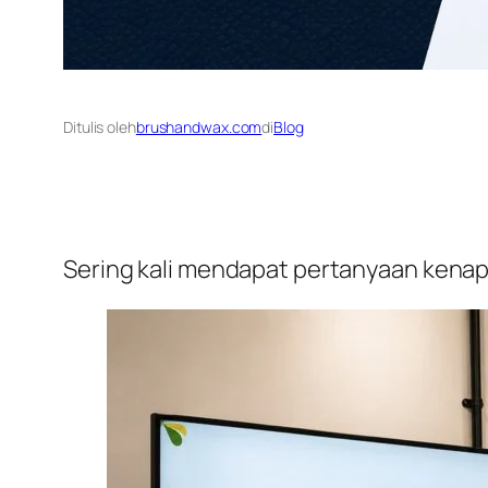
Ditulis oleh
brushandwax.com
di
Blog
Sering kali mendapat pertanyaan kenap